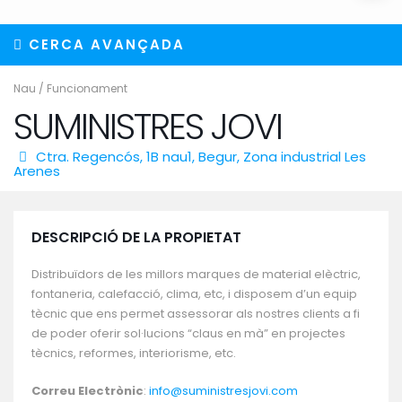
CERCA AVANÇADA
Nau
/
Funcionament
SUMINISTRES JOVI
Ctra. Regencós, 1B nau1,
Begur
,
Zona industrial Les
Arenes
DESCRIPCIÓ DE LA PROPIETAT
Distribuïdors de les millors marques de material elèctric,
fontaneria, calefacció, clima, etc, i disposem d’un equip
tècnic que ens permet assessorar als nostres clients a fi
de poder oferir sol·lucions “claus en mà” en projectes
tècnics, reformes, interiorisme, etc.
Correu Electrònic
:
info@suministresjovi.com