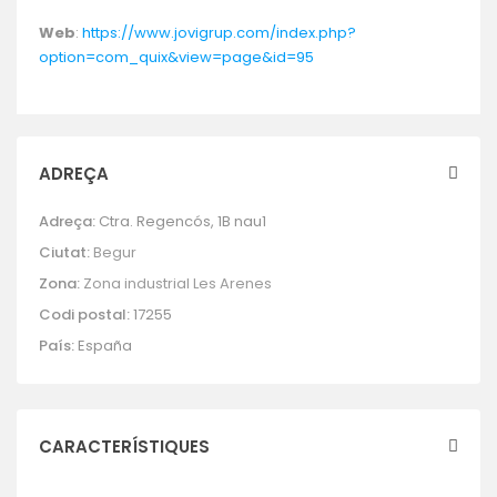
Web
:
https://www.jovigrup.com/index.php?
option=com_quix&view=page&id=95
ADREÇA
Adreça:
Ctra. Regencós, 1B nau1
Ciutat:
Begur
Zona:
Zona industrial Les Arenes
Codi postal:
17255
País:
España
CARACTERÍSTIQUES